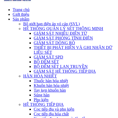
Trang chủ
Giới thiệu
Sản phẩm
Bộ giới hạn điện áp vỏ cáp (SVL)
HỆ THỐNG QUẢN LÝ SÉT THÔNG MINH
GIÁM SÁT NHIỂU ĐIỆN TỪ
GIÁM SÁT PHÓNG TĨNH ĐIỆN
GIÁM SÁT DÒNG RÒ
THIẾT BỊ PHÁT HIỆN VÀ GHI NHẬN DỮ
LIỆU SÉT
GIÁM SÁT SPD
BỘ ĐẾM SÉT
BỘ ĐẾM SÉT LAN TRUYỀN
GIÁM SÁT HỆ THỐNG TIẾP ĐỊA
HÀN HÓA NHIỆT
Thuốc hàn hóa nhiệt
Khuôn hàn hóa nhiệt
Tay kẹp khuôn hàn
Súng hàn
Phụ kiện
HỆ THỐNG TIẾP ĐỊA
Cọc tiếp địa và phụ kiện
Cọc tiếp địa hóa chất