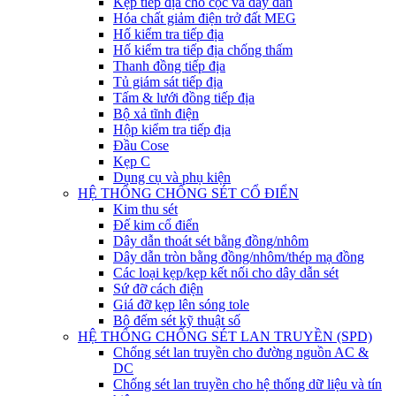
Kẹp tiếp địa cho cọc và dây dẫn
Hóa chất giảm điện trở đất MEG
Hố kiểm tra tiếp địa
Hố kiểm tra tiếp địa chống thấm
Thanh đồng tiếp địa
Tủ giám sát tiếp địa
Tấm & lưới đồng tiếp địa
Bộ xả tĩnh điện
Hộp kiểm tra tiếp địa
Đầu Cose
Kẹp C
Dụng cụ và phụ kiện
HỆ THỐNG CHỐNG SÉT CỔ ĐIỂN
Kim thu sét
Đế kim cổ điển
Dây dẫn thoát sét bằng đồng/nhôm
Dây dẫn tròn bằng đồng/nhôm/thép mạ đồng
Các loại kẹp/kẹp kết nối cho dây dẫn sét
Sứ đỡ cách điện
Giá đỡ kẹp lên sóng tole
Bộ đếm sét kỹ thuật số
HỆ THỐNG CHỐNG SÉT LAN TRUYỀN (SPD)
Chống sét lan truyền cho đường nguồn AC &
DC
Chống sét lan truyền cho hệ thống dữ liệu và tín