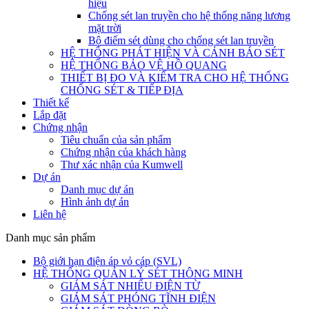
hiệu
Chống sét lan truyền cho hệ thống năng lương
mặt trời
Bộ điếm sét dùng cho chống sét lan truyền
HỆ THỐNG PHÁT HIỆN VÀ CẢNH BÁO SÉT
HỆ THỐNG BẢO VỆ HỒ QUANG
THIẾT BỊ ĐO VÀ KIỂM TRA CHO HỆ THỐNG
CHỐNG SÉT & TIẾP ĐỊA
Thiết kế
Lắp đặt
Chứng nhận
Tiêu chuẩn của sản phẩm
Chứng nhận của khách hàng
Thư xác nhận của Kumwell
Dự án
Danh mục dự án
Hình ảnh dự án
Liên hệ
Danh mục sản phẩm
Bộ giới hạn điện áp vỏ cáp (SVL)
HỆ THỐNG QUẢN LÝ SÉT THÔNG MINH
GIÁM SÁT NHIỂU ĐIỆN TỪ
GIÁM SÁT PHÓNG TĨNH ĐIỆN